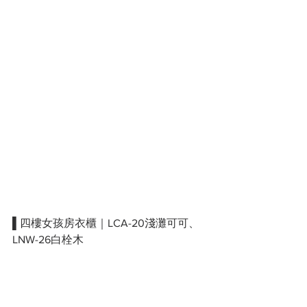
▌四樓女孩房衣櫃｜LCA-20淺灘可可、
LNW-26白栓木