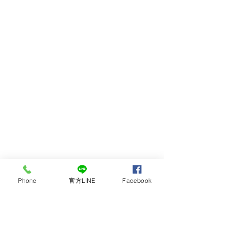
▌一樓玄關、餐廳
Phone
官方LINE
Facebook
大門口放置鋼製鞋櫃，地板是傾
斜的，A-WAY加上可調整的金屬
桌腳，遇水不怕盡情打掃，防水
的鞋櫃真好，直接沖水也不擔