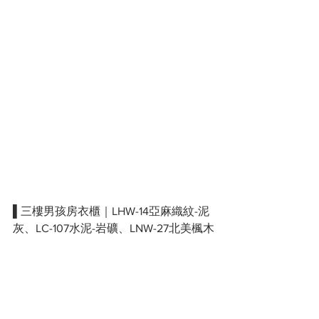
▌三樓男孩房衣櫃｜LHW-14亞麻織紋-泥
灰、LC-107水泥-岩礦、LNW-27北美楓木