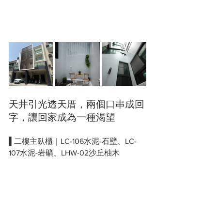
天井引光透天厝，兩個口串成回
字，讓回家成為一種渴望
▌二樓主臥櫃｜LC-106水泥-石壁、LC-
107水泥-岩礦、LHW-02沙丘柚木