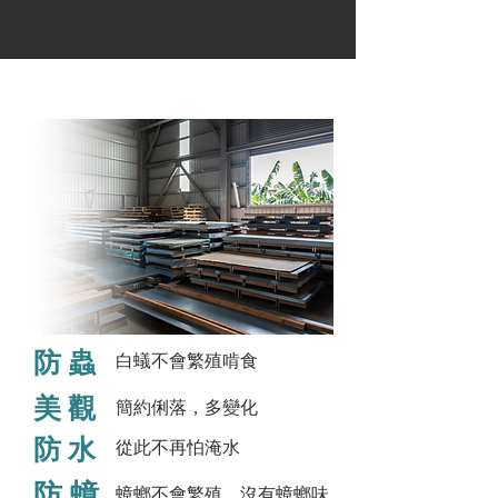
防 蟲
白蟻不會繁殖啃食
美 觀
​簡約俐落，多變化
防 水
從此不再怕淹水
防 蟑
蟑螂不會繁殖，沒有蟑螂味