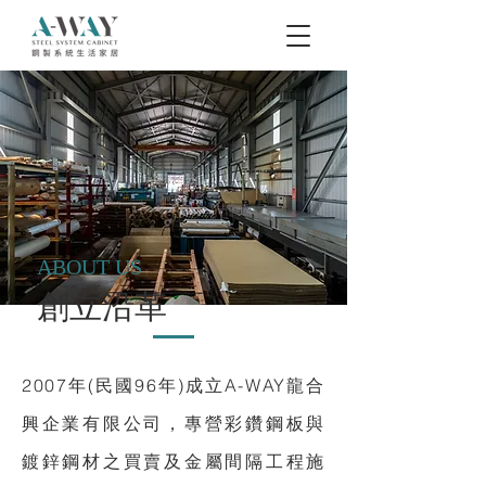
ABOUT US
創立沿革
2007年(民國96年)成立A-WAY龍合
興企業有限公司，專營彩鑽鋼板與
鍍鋅鋼材之買賣及金屬間隔工程施