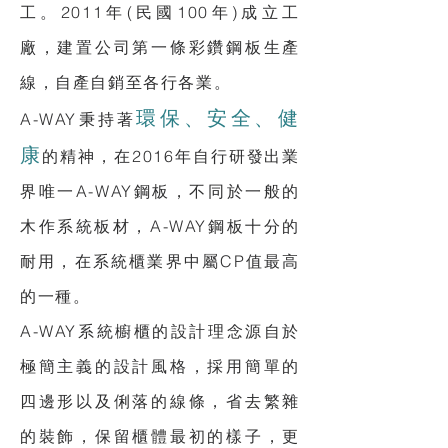
工。2011年(民國100年)成立工
廠，建置公司第一條彩鑽鋼板生產
線，自產自銷至各行各業。
環保、安全、健
A-WAY秉持著
康
的精神，在2016年自行研發出業
界唯一A-WAY鋼板，不同於一般的
木作系統板材，A-WAY鋼板十分的
耐用，在系統櫃業界中屬CP值最高
的一種。
A-WAY系統櫥櫃的設計理念源自於
極簡主義的設計風格，採用簡單的
四邊形以及俐落的線條，省去繁雜
的裝飾，保留櫃體最初的樣子，更