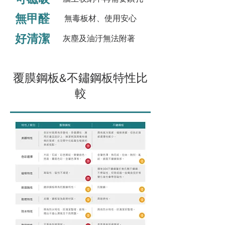
無甲醛
無毒板材、使用安心
好清潔
灰塵及油汙無法附著
​覆膜鋼板&不鏽鋼板特性比
較