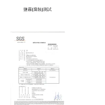
鹽霧(腐蝕)測試