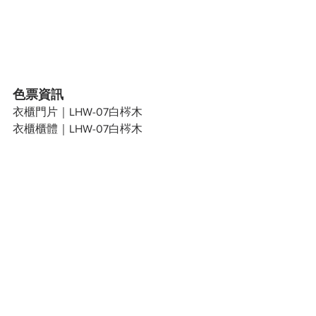
色票資訊
衣櫃門片｜LHW-07白梣木
衣櫃櫃體｜LHW-07白梣木