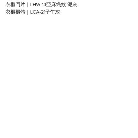
衣櫃門片｜LHW-14亞麻織紋-泥灰
衣櫃櫃體｜LCA-21子午灰