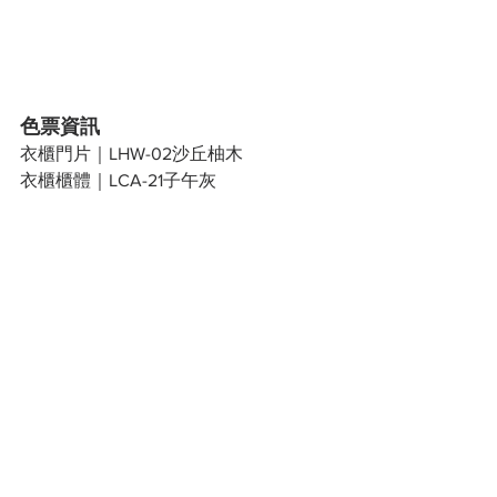
色票資訊
衣櫃門片｜LHW-02沙丘柚木
衣櫃櫃體｜LCA-21子午灰