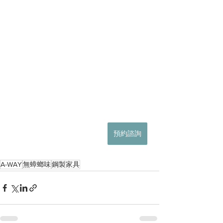
預約諮詢
A-WAY
無蟑螂味
鋼製家具