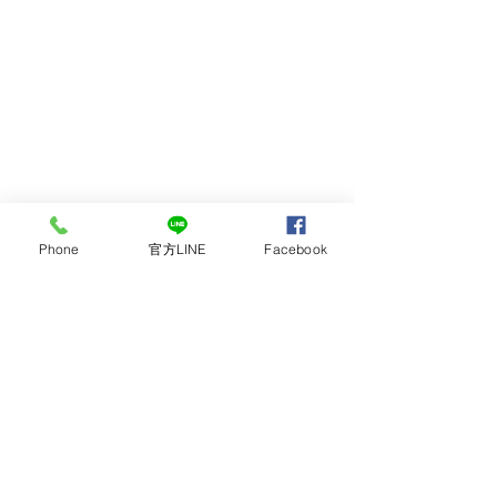
Phone
官方LINE
Facebook
留言
撰寫留言......
最多人喜愛的全鋼製珍珠
日系風格廚房，
白廚具
木頭!