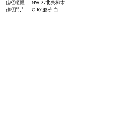
鞋櫃櫃體｜LNW-27北美楓木
鞋櫃門片｜LC-101磨砂-白