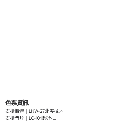
色票資訊
衣櫃櫃體｜LNW-27北美楓木
衣櫃門片｜LC-101磨砂-白