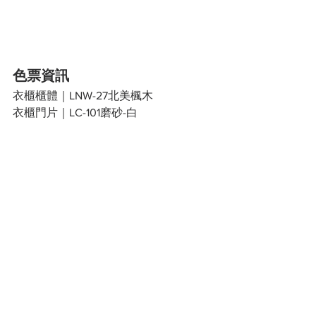
色票資訊
衣櫃櫃體｜LNW-27北美楓木
衣櫃門片｜LC-101磨砂-白