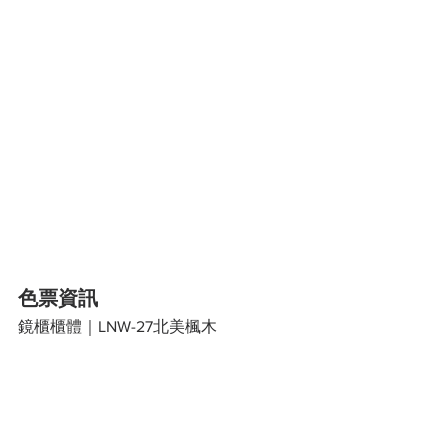
色票資訊
鏡櫃櫃體｜LNW-27北美楓木