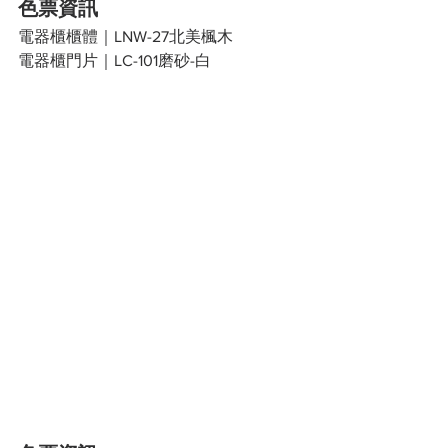
色票資訊
電器櫃櫃體｜LNW-27北美楓木
電器櫃門片｜LC-101磨砂-白