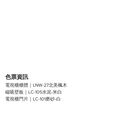
色票資訊
電視櫃櫃體｜LNW-27北美楓木
磁吸壁板｜LC-105水泥-米白
電視櫃門片｜LC-101磨砂-白