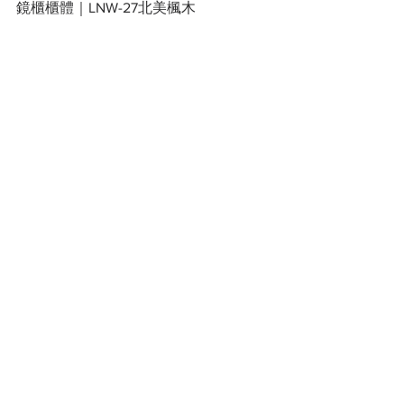
鏡櫃櫃體｜LNW-27北美楓木