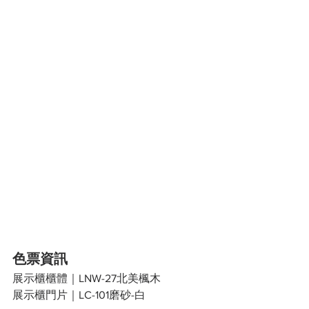
色票資訊
展示櫃櫃體｜LNW-27北美楓木
展示櫃門片｜LC-101磨砂-白