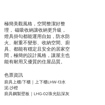
極簡美觀風格，空間整潔好整
理， 磁吸收納讓收納更升級，
燈具掛勾都能運用自如，防水防
火、耐重不變形、收納空間、廚
具、都能有穩定且安全的居家空
間，極簡的設計風格，讓屋主也
能有耐用又優質的住屋品質。
色票資訊
廚具上櫃/下櫃｜上下櫃LHW-13水
泥-沙橙
廚具鋼製壁板｜LHG-02珠光貼深灰