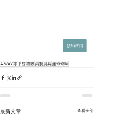
預約諮詢
A-WAY
零甲醛
磁吸
鋼製廚具
無蟑螂味
查看全部
最新文章