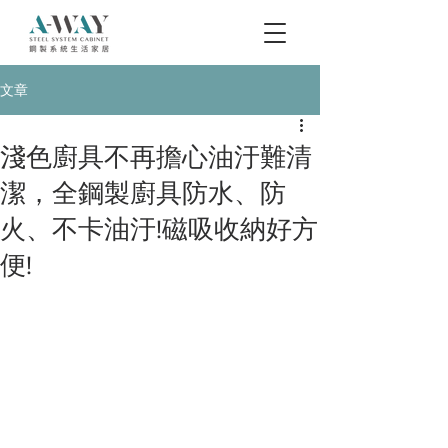
文章
淺色廚具不再擔心油汙難清
潔，全鋼製廚具防水、防
火、不卡油汙!磁吸收納好方
便!