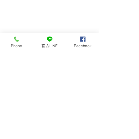
Phone
官方LINE
Facebook
留言
撰寫留言......
最多人喜愛的全鋼製珍珠
日系風格廚房，
白廚具
木頭!