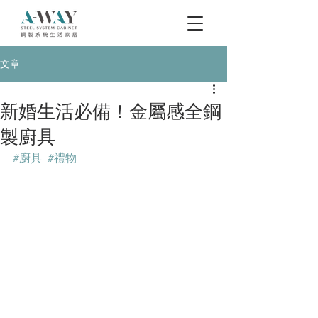
文章
新婚生活必備！金屬感全鋼
製廚具
#廚具
#禮物