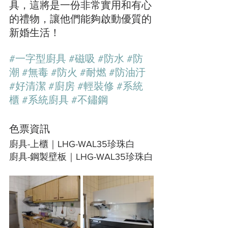
具，這將是一份非常實用和有心
的禮物，讓他們能夠啟動優質的
新婚生活！
#一字型廚具
#磁吸
#防水
#防
潮
#無毒
#防火
#耐燃
#防油汙
#好清潔
#廚房
#輕裝修
#系統
櫃
#系統廚具
#不鏽鋼
色票資訊
廚具-上櫃｜LHG-WAL35珍珠白
廚具-鋼製壁板｜LHG-WAL35珍珠白