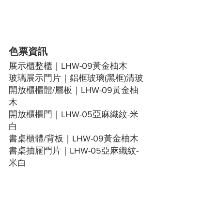
色票資訊
展示櫃整櫃｜LHW-09黃金柚木
玻璃展示門片｜鋁框玻璃(黑框)清玻
開放櫃櫃體/層板｜LHW-09黃金柚
木
開放櫃櫃門｜LHW-05亞麻織紋-米
白
書桌櫃體/背板｜LHW-09黃金柚木
書桌抽屜門片｜LHW-05亞麻織紋-
米白