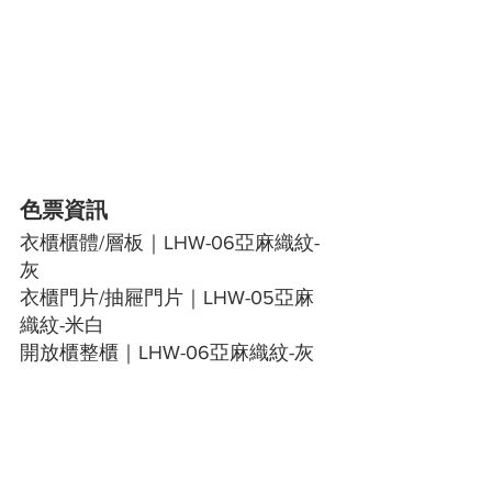
色票資訊
衣櫃櫃體/層板｜LHW-06亞麻織紋-
灰
衣櫃門片/抽屜門片｜LHW-05亞麻
織紋-米白
開放櫃整櫃｜LHW-06亞麻織紋-灰