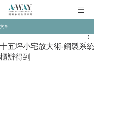
文章
十五坪小宅放大術-鋼製系統
櫃辦得到