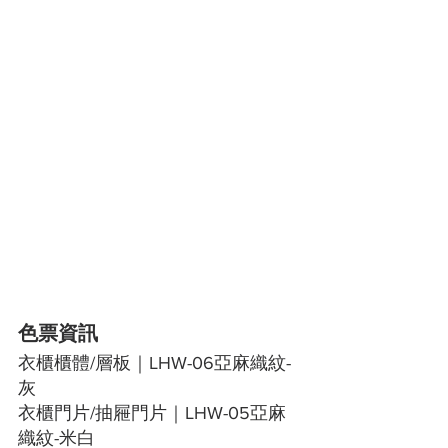
色票資訊
衣櫃櫃體/層板｜LHW-06亞麻織紋-
灰
衣櫃門片/抽屜門片｜LHW-05亞麻
織紋-米白