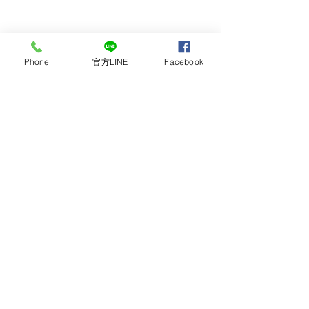
Phone
官方LINE
Facebook
留言
撰寫留言......
最多人喜愛的全鋼製珍珠
日系風格廚房，
白廚具
木頭!