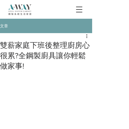
文章
雙薪家庭下班後整理廚房心
很累?全鋼製廚具讓你輕鬆
做家事!