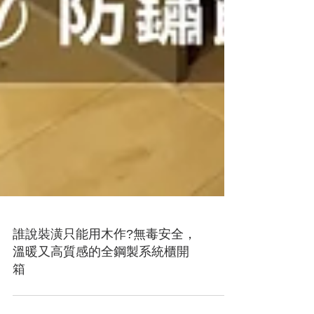
誰說裝潢只能用木作?無毒安全，
溫暖又高質感的全鋼製系統櫃開
箱